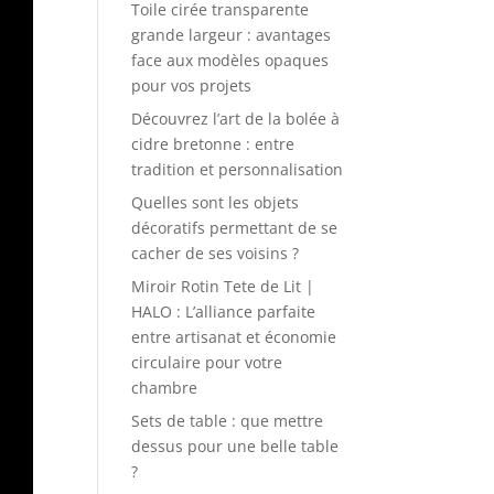
Toile cirée transparente
grande largeur : avantages
face aux modèles opaques
pour vos projets
Découvrez l’art de la bolée à
cidre bretonne : entre
tradition et personnalisation
Quelles sont les objets
décoratifs permettant de se
cacher de ses voisins ?
Miroir Rotin Tete de Lit |
HALO : L’alliance parfaite
entre artisanat et économie
circulaire pour votre
chambre
Sets de table : que mettre
dessus pour une belle table
?