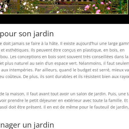
 pour son jardin
e doit jamais se faire à la hâte. Il existe aujourd’hui une large ga
n et esthétiques. Ils peuvent être conçus en plastique, en bois, en
ou. Les conceptions en bois sont souvent très conseillées dans la
 plus naturel au sein d’un espace vert. Néanmoins, il faut seule
r aux intempéries. Par ailleurs, quand le budget est serré, mieux v
eu coûteux. De plus, ils sont durables et ils résistent bien aux ray
 la maison, il faut avant tout avoir un salon de jardin. Puis, une 
r prendre le petit déjeuner en extérieur avec toute la famille. Et
rasol doit être présent. Il en est de même pour le fauteuil de jardin,
nager un jardin