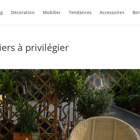
og
Décoration
Mobilier
Tendances
Accessoires
Bon
ers à privilégier